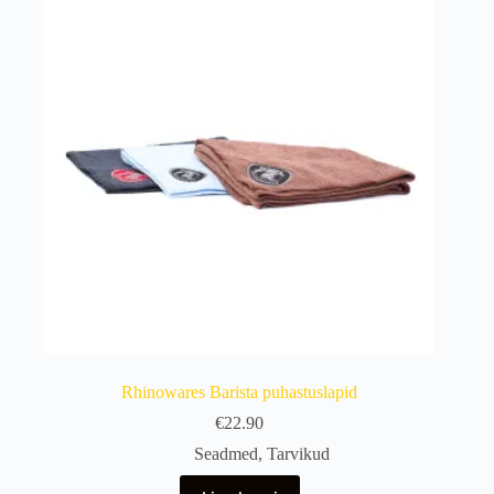
saab
teha
tootelehel.
Rhinowares Barista puhastuslapid
€
22.90
Seadmed
,
Tarvikud