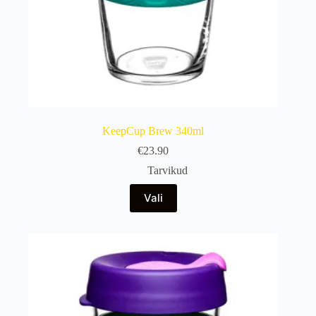
KeepCup Brew 340ml
€
23.90
Tarvikud
Sellel
Vali
tootel
on
mitu
varianti.
Valikuid
saab
teha
tootelehel.