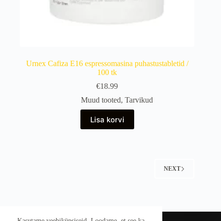
Urnex Cafiza E16 espressomasina puhastustabletid /
100 tk
€
18.99
Muud tooted
,
Tarvikud
Lisa korvi
NEXT
Kasutame veebiküpsiseid. Loodame, et see ka