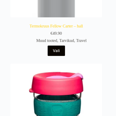
Termokruus Fellow Carter – hall
€
49.90
Muud tooted
,
Tarvikud
,
Travel
Sellel
Vali
tootel
on
mitu
varianti.
Valikuid
saab
teha
tootelehel.