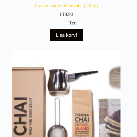
Prana Chai Kofeiinivaba (250 g)
€
18.90
Tee
Lisa korvi