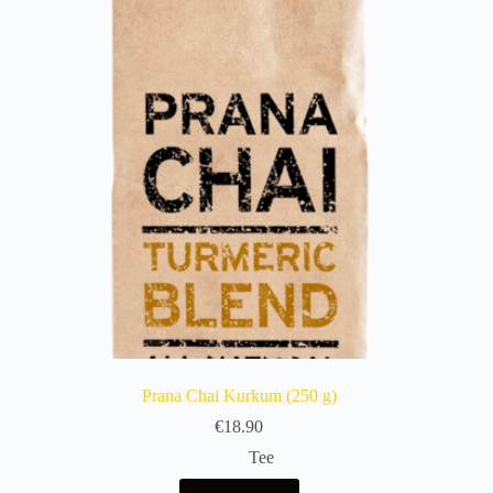
Prana Chai Kurkum (250 g)
€
18.90
Tee