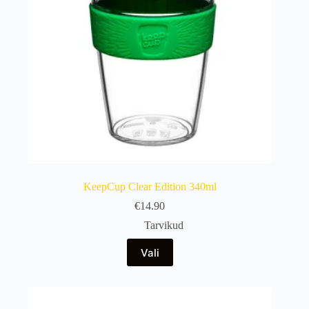
KeepCup Clear Edition 340ml
€
14.90
Tarvikud
Sellel
Vali
tootel
on
mitu
varianti.
Valikuid