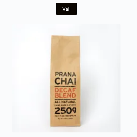
Sellel
Vali
tootel
on
mitu
varianti.
Valikuid
saab
teha
tootelehel.