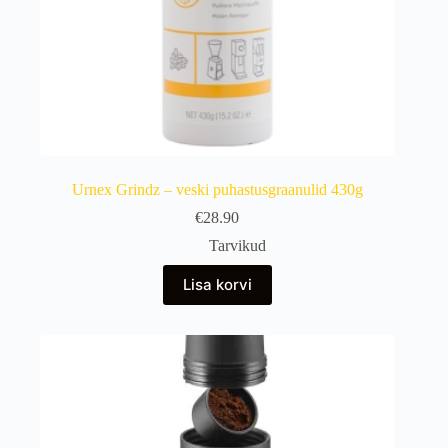
Urnex Grindz – veski puhastusgraanulid 430g
€
28.90
Tarvikud
Lisa korvi