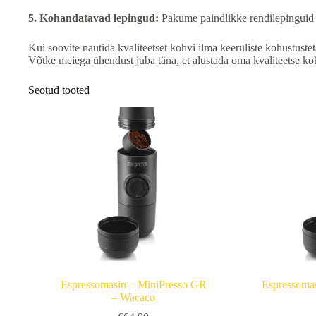
5. Kohandatavad lepingud:
Pakume paindlikke rendilepinguid va
Kui soovite nautida kvaliteetset kohvi ilma keeruliste kohustuste
Võtke meiega ühendust juba täna, et alustada oma kvaliteetse ko
Seotud tooted
Espressomasin – MiniPresso GR
Espressoma
– Wacaco