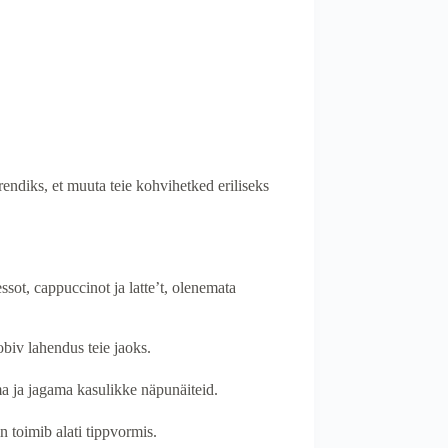
endiks, et muuta teie kohvihetked eriliseks
ot, cappuccinot ja latte’t, olenemata
obiv lahendus teie jaoks.
a ja jagama kasulikke näpunäiteid.
 toimib alati tippvormis.