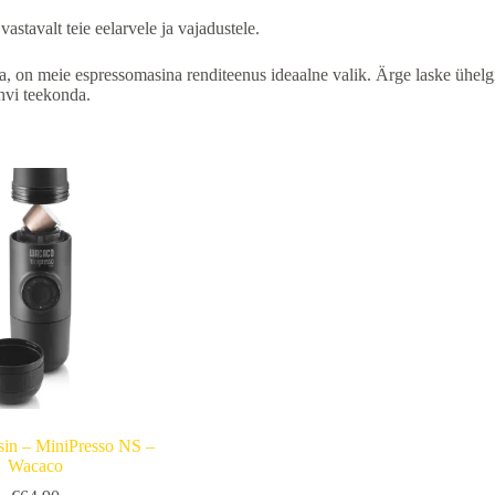
stavalt teie eelarvele ja vajadustele.
ta, on meie espressomasina renditeenus ideaalne valik. Ärge laske ühelgi
hvi teekonda.
sin – MiniPresso NS –
Wacaco