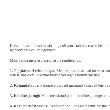
Rent
kogus
Kohv armastab head masinat – ja nii armastab hea masin head koh
igapäevaelus või äritegevuses.
Miks valida meie espressomasina renditeenus:
1. Tipptasemel tehnoloogia:
Meie espressomasinad on varustatud
sellest, kas olete kogenud barista või algaja kohviarmastaja.
2. Kohandatavus:
Pakume erinevaid masinaid vastavalt teie vaja
3. Koolitus ja tugi:
Meie meeskond pakub koolitust ja tuge, et t
4. Regulaarne hooldus:
Rendiperioodi jooksul tagame masina re