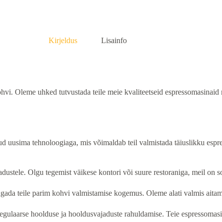
Kirjeldus
Lisainfo
vi. Oleme uhked tutvustada teile meie kvaliteetseid espressomasinaid r
 uusima tehnoloogiaga, mis võimaldab teil valmistada täiuslikku espress
dustele. Olgu tegemist väikese kontori või suure restoraniga, meil on s
agada teile parim kohvi valmistamise kogemus. Oleme alati valmis aitam
gulaarse hoolduse ja hooldusvajaduste rahuldamise. Teie espressomasin