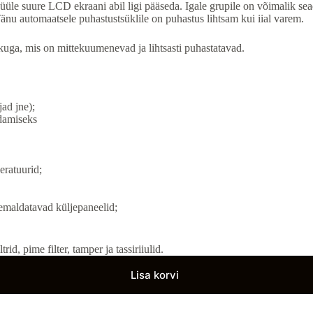
nüüle suure LCD ekraani abil ligi pääseda. Igale grupile on võimalik sea
änu automaatsele puhastustsüklile on puhastus lihtsam kui iial varem.
uga, mis on mittekuumenevad ja lihtsasti puhastatavad.
jad jne);
ndamiseks
eratuurid;
 eemaldatavad küljepaneelid;
rid, pime filter, tamper ja tassiriiulid.
Lisa korvi