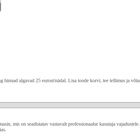
 hinnad algavad 25 eurost/nädal. Lisa toode korvi, tee tellimus ja võt
in, mis on seadistatav vastavalt professionaalse kasutaja vajadustele.
ias.