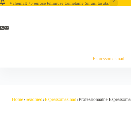
Vähemalt 75 eurose tellimuse toimetame Sinuni tasuta.
Skip
to
content
Espressomasinad
Home
Seadmed
Espressomasinad
Professionaalne Espressomas