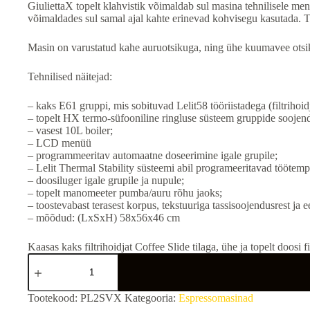
GiuliettaX topelt klahvistik võimaldab sul masina tehnilisele me
võimaldades sul samal ajal kahte erinevad kohvisegu kasutada. T
Masin on varustatud kahe auruotsikuga, ning ühe kuumavee otsik
Tehnilised näitejad:
– kaks E61 gruppi, mis sobituvad Lelit58 tööriistadega (filtrihoid
– topelt HX termo-süfooniline ringluse süsteem gruppide sooje
– vasest 10L boiler;
– LCD menüü
– programmeeritav automaatne doseerimine igale grupile;
– Lelit Thermal Stability süsteemi abil programeeritavad töötemp
– doosiluger igale grupile ja nupule;
– topelt manomeeter pumba/auru rõhu jaoks;
– toostevabast terasest korpus, tekstuuriga tassisoojendusrest ja
– mõõdud: (LxSxH) 58x56x46 cm
Kaasas kaks filtrihoidjat Coffee Slide tilaga, ühe ja topelt doosi filt
Professionaalne
Espressomasin
(2
gruppi)
Tootekood:
PL2SVX
Kategooria:
Espressomasinad
/